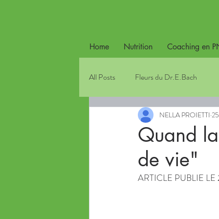
Home
Nutrition
Coaching en P
All Posts
Fleurs du Dr.E.Bach
NELLA PROIETTI
25
Quand la 
de vie"
ARTICLE PUBLIE LE